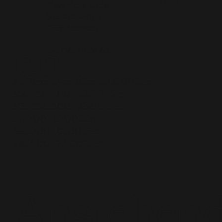
New York Cafe
Seewenweg 5
en
4153 Reinach
Tel:
061 711 36 63
An Feiertagen offen ab 14.00 Uhr
Mo. + Di. 11:00 – 22:00 Uhr
Mi. + Do. 11:00 – 23:00 Uhr
Fr. 11:00 – 01:00 Uhr
Sa. 14:00 – 01:00 Uhr
So. 14:00 – 22:00 Uhr
Anstehen