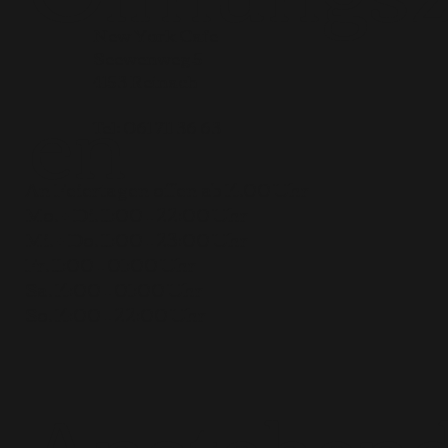
New York Cafe
Seewenweg 5
en
4153 Reinach
Tel:
061 711 36 63
An Feiertagen offen ab 14.00 Uhr
Mo. + Di. 11:00 – 22:00 Uhr
Mi. + Do. 11:00 – 23:00 Uhr
Fr. 11:00 – 01:00 Uhr
Sa. 14:00 – 01:00 Uhr
So. 14:00 – 22:00 Uhr
Anstehen