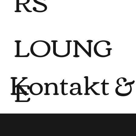
RS
LOUNG
Kontakt &
E
Öffnungsz