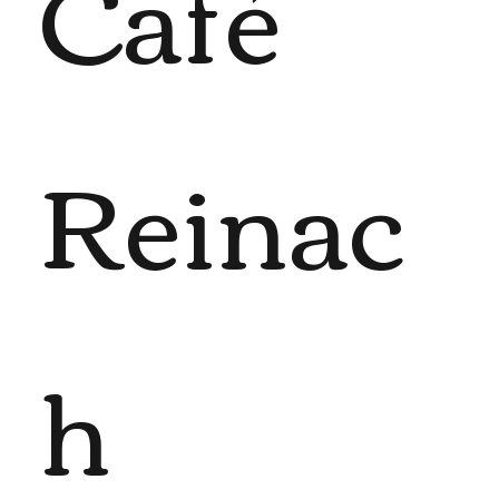
Café
Reinac
h