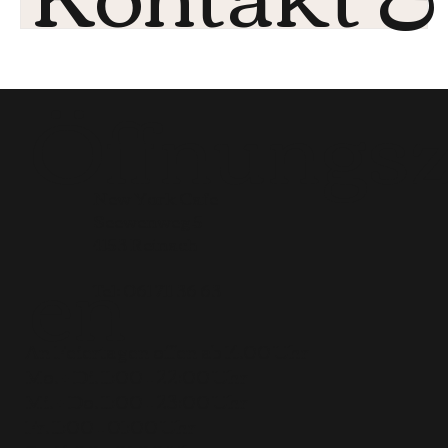
Öffnungsz
New York Cafe
Seewenweg 5
en
4153 Reinach
Tel:
061 711 36 63
An Feiertagen offen ab 14.00 Uhr
Mo. + Di. 11:00 – 22:00 Uhr
Mi. + Do. 11:00 – 23:00 Uhr
Fr. 11:00 – 01:00 Uhr