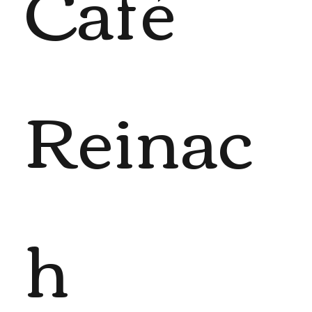
Café
Reinac
h