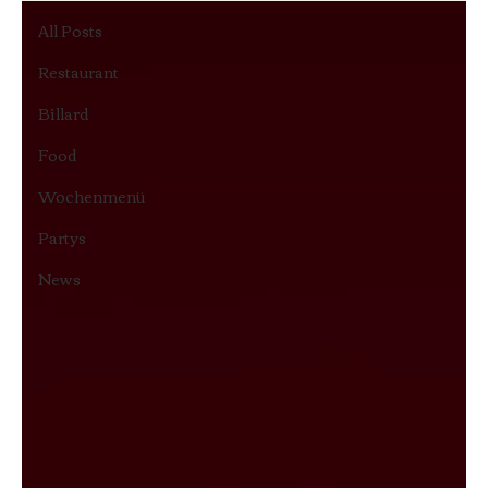
All Posts
Restaurant
Billard
Food
Wochenmenü
Partys
News