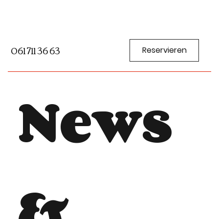
061 711 36 63
Reservieren
News
&