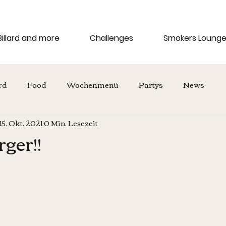
Billard and more
Challenges
Smokers Loung
rd
Food
Wochenmenü
Partys
News
15. Okt. 2021
0 Min. Lesezeit
ger!!