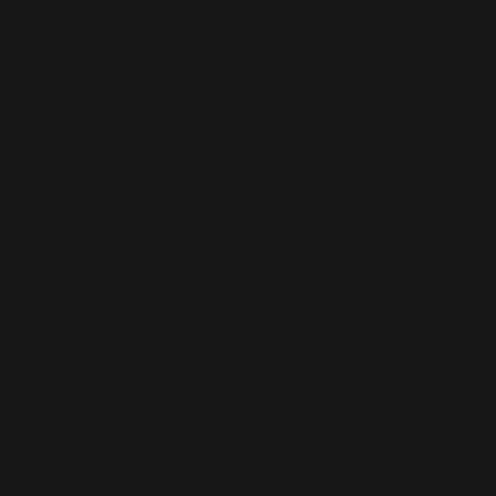
hende
Infor
s
bleib
News