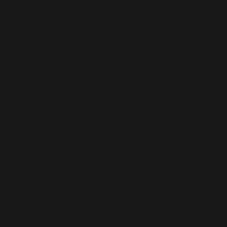
New York Cafe
Seewenweg 5
4153 Reinach
Tel:
061 711 36 63
An Feiertagen offen ab 14.00 Uhr
Mo. + Di. 11:00 – 22:00 Uhr
Mi. + Do. 11:00 – 23:00 Uhr