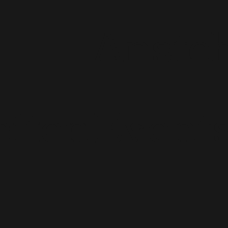
Anste
iten
Event