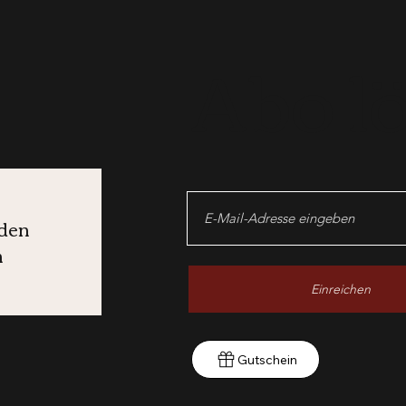
Abo l
den
n
Einreichen
Gutschein