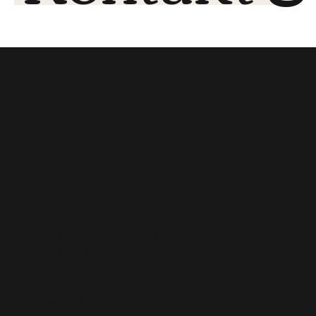
Öffnungsz
New York Cafe
Seewenweg 5
en
4153 Reinach
Tel:
061 711 36 63
An Feiertagen offen ab 14.00 Uhr
Mo. + Di. 11:00 – 22:00 Uhr
Mi. + Do. 11:00 – 23:00 Uhr
Fr. 11:00 – 01:00 Uhr
Sa. 14:00 – 01:00 Uhr