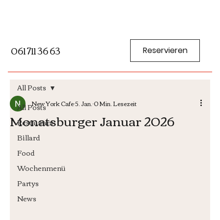
061 711 36 63
Reservieren
All Posts
New York Cafe
5. Jan.
0 Min. Lesezeit
All Posts
Monatsburger Januar 2026
Restaurant
Billard
Food
Wochenmenü
Partys
News