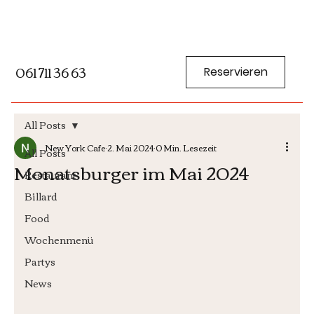
061 711 36 63
Reservieren
All Posts
New York Cafe
2. Mai 2024
0 Min. Lesezeit
All Posts
Monatsburger im Mai 2024
Restaurant
Billard
Food
Wochenmenü
Partys
News