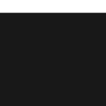
Öffnungsz
New York Cafe
Seewenweg 5
en
4153 Reinach
Tel:
061 711 36 63
An Feiertagen offen ab 14.00 Uhr
Mo. + Di. 11:00 – 22:00 Uhr
Mi. + Do. 11:00 – 23:00 Uhr
Fr. 11:00 – 01:00 Uhr
Sa. 14:00 – 01:00 Uhr
So. 14:00 – 22:00 Uhr