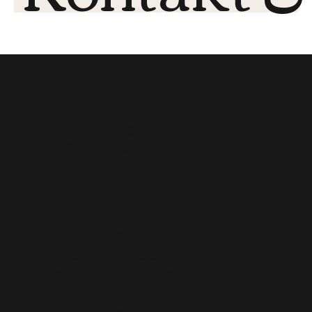
Öffnungsz
New York Cafe
Seewenweg 5
en
4153 Reinach
Tel:
061 711 36 63
An Feiertagen offen ab 14.00 Uhr
Mo. + Di. 11:00 – 22:00 Uhr
Mi. + Do. 11:00 – 23:00 Uhr
Fr. 11:00 – 01:00 Uhr
Sa. 14:00 – 01:00 Uhr