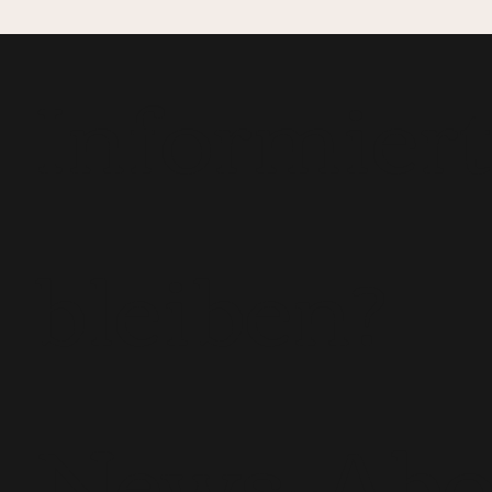
Informier
bleiben?
News-Ab