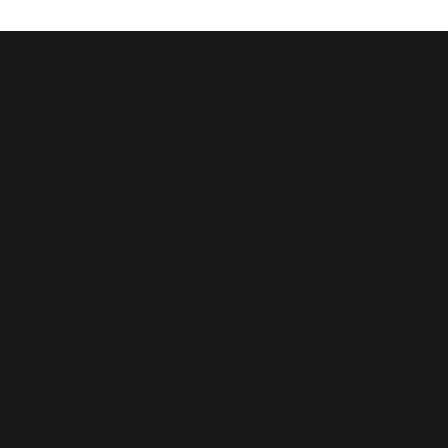
Öffnungsz
New York Cafe
Seewenweg 5
en
4153 Reinach
Tel:
061 711 36 63
An Feiertagen offen ab 14.00 Uhr
Mo. + Di. 11:00 – 22:00 Uhr
Mi. + Do. 11:00 – 23:00 Uhr
Fr. 11:00 – 01:00 Uhr
Sa. 14:00 – 01:00 Uhr
So. 14:00 – 22:00 Uhr