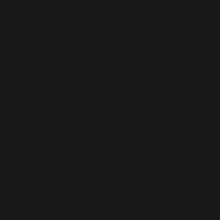
New York Cafe
Seewenweg 5
en
4153 Reinach
Tel:
061 711 36 63
An Feiertagen offen ab 14.00 Uhr
Mo. + Di. 11:00 – 22:00 Uhr
Mi. + Do. 11:00 – 23:00 Uhr
Fr. 11:00 – 01:00 Uhr
Sa. 14:00 – 01:00 Uhr
So. 14:00 – 22:00 Uhr
Anstehen