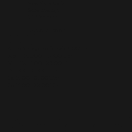
New York Cafe
Seewenweg 5
en
4153 Reinach
Tel:
061 711 36 63
An Feiertagen offen ab 14.00 Uhr
Mo. + Di. 11:00 – 22:00 Uhr
Mi. + Do. 11:00 – 23:00 Uhr
Fr. 11:00 – 01:00 Uhr
Sa. 14:00 – 01:00 Uhr
So. 14:00 – 22:00 Uhr
Anstehen