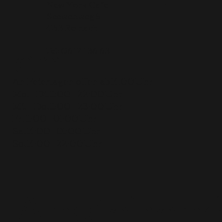
New York Cafe
Seewenweg 5
en
4153 Reinach
Tel:
061 711 36 63
An Feiertagen offen ab 14.00 Uhr
Mo. + Di. 11:00 – 22:00 Uhr
Mi. + Do. 11:00 – 23:00 Uhr
Fr. 11:00 – 01:00 Uhr
Sa. 14:00 – 01:00 Uhr
So. 14:00 – 22:00 Uhr
Anstehen