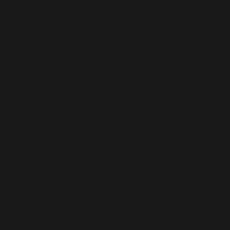
New York Cafe
Seewenweg 5
en
4153 Reinach
Tel:
061 711 36 63
An Feiertagen offen ab 14.00 Uhr
Mo. + Di. 11:00 – 22:00 Uhr
Mi. + Do. 11:00 – 23:00 Uhr
Fr. 11:00 – 01:00 Uhr
Sa. 14:00 – 01:00 Uhr
So. 14:00 – 22:00 Uhr
Anstehen