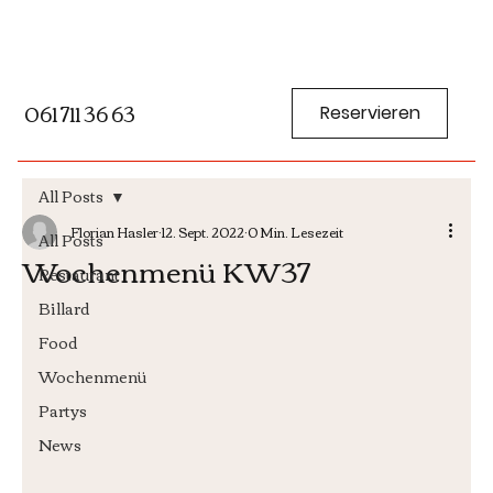
061 711 36 63
Reservieren
All Posts
Florian Hasler
12. Sept. 2022
0 Min. Lesezeit
All Posts
Wochenmenü KW37
Restaurant
Billard
Food
Wochenmenü
Partys
News