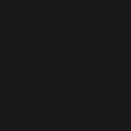
Seewenweg 5
en
4153 Reinach
Tel:
061 711 36 63
An Feiertagen offen ab 14.00 Uhr
Mo. + Di. 11:00 – 22:00 Uhr
Mi. + Do. 11:00 – 23:00 Uhr
Fr. 11:00 – 01:00 Uhr
Sa. 14:00 – 01:00 Uhr
So. 14:00 – 22:00 Uhr
Anstehen