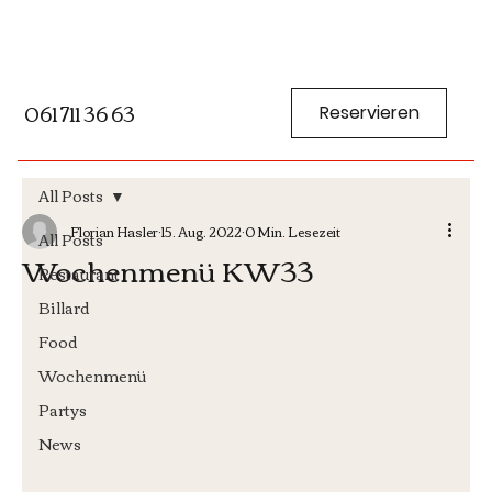
061 711 36 63
Reservieren
All Posts
Florian Hasler
15. Aug. 2022
0 Min. Lesezeit
All Posts
Wochenmenü KW33
Restaurant
Billard
Food
Wochenmenü
Partys
News