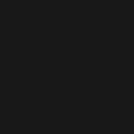
New York Cafe
Seewenweg 5
en
4153 Reinach
Tel:
061 711 36 63
An Feiertagen offen ab 14.00 Uhr
Mo. + Di. 11:00 – 22:00 Uhr
Mi. + Do. 11:00 – 23:00 Uhr
Fr. 11:00 – 01:00 Uhr
Sa. 14:00 – 01:00 Uhr
So. 14:00 – 22:00 Uhr
Anstehen