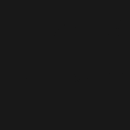
Anste
iten
Event