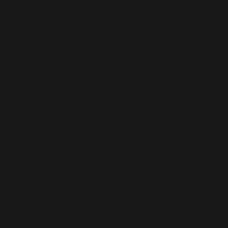
New York Cafe
Seewenweg 5
4153 Reinach
Tel:
061 711 36 63
An Feiertagen offen ab 14.00 Uhr
Mo. + Di. 11:00 – 22:00 Uhr
Mi. + Do. 11:00 – 23:00 Uhr