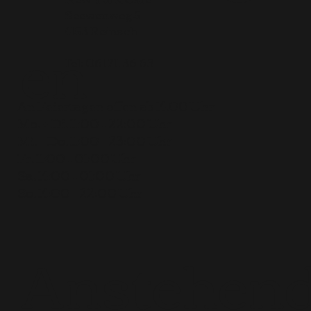
Seewenweg 5
en
4153 Reinach
Tel:
061 711 36 63
An Feiertagen offen ab 14.00 Uhr
Mo. + Di. 11:00 – 22:00 Uhr
Mi. + Do. 11:00 – 23:00 Uhr
Fr. 11:00 – 01:00 Uhr
Sa. 14:00 – 01:00 Uhr
So. 14:00 – 22:00 Uhr
Anstehen