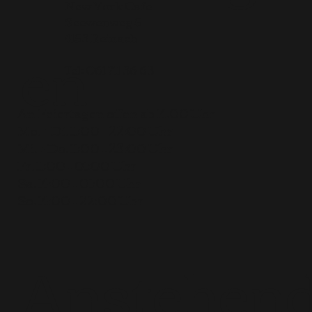
New York Cafe
Seewenweg 5
en
4153 Reinach
Tel:
061 711 36 63
An Feiertagen offen ab 14.00 Uhr
Mo. + Di. 11:00 – 22:00 Uhr
Mi. + Do. 11:00 – 23:00 Uhr
Fr. 11:00 – 01:00 Uhr
Sa. 14:00 – 01:00 Uhr
So. 14:00 – 22:00 Uhr
Anstehen