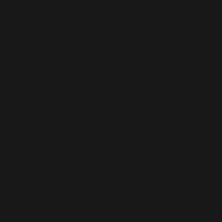
New York Cafe
Seewenweg 5
en
4153 Reinach
Tel:
061 711 36 63
An Feiertagen offen ab 14.00 Uhr
Mo. + Di. 11:00 – 22:00 Uhr
Mi. + Do. 11:00 – 23:00 Uhr
Fr. 11:00 – 01:00 Uhr
Sa. 14:00 – 01:00 Uhr
So. 14:00 – 22:00 Uhr
Anstehen