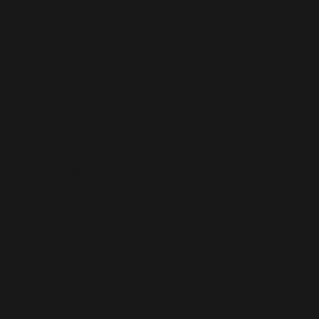
New York Cafe
Seewenweg 5
en
4153 Reinach
Tel:
061 711 36 63
An Feiertagen offen ab 14.00 Uhr
Mo. + Di. 11:00 – 22:00 Uhr
Mi. + Do. 11:00 – 23:00 Uhr
Fr. 11:00 – 01:00 Uhr
Sa. 14:00 – 01:00 Uhr
So. 14:00 – 22:00 Uhr
Anstehen