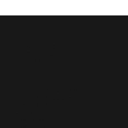
Öffnungsz
New York Cafe
Seewenweg 5
en
4153 Reinach
Tel:
061 711 36 63
An Feiertagen offen ab 14.00 Uhr
Mo. + Di. 11:00 – 22:00 Uhr
Mi. + Do. 11:00 – 23:00 Uhr
Fr. 11:00 – 01:00 Uhr
Sa. 14:00 – 01:00 Uhr
So. 14:00 – 22:00 Uhr