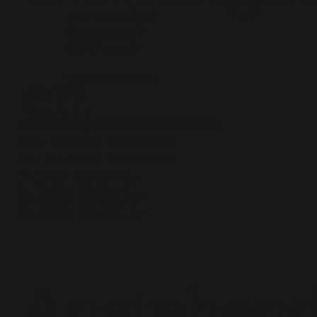
New York Cafe
Seewenweg 5
en
4153 Reinach
Tel:
061 711 36 63
An Feiertagen offen ab 14.00 Uhr
Mo. + Di. 11:00 – 22:00 Uhr
Mi. + Do. 11:00 – 23:00 Uhr
Fr. 11:00 – 01:00 Uhr
Sa. 14:00 – 01:00 Uhr
So. 14:00 – 22:00 Uhr
Anstehen